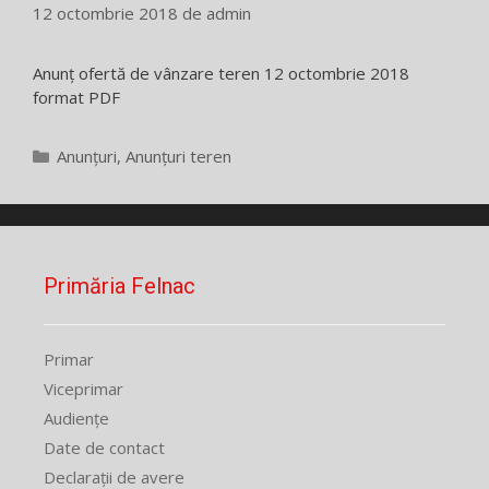
12 octombrie 2018
de
admin
Anunț ofertă de vânzare teren 12 octombrie 2018
format PDF
Categorii
Anunțuri
,
Anunțuri teren
Primăria Felnac
Primar
Viceprimar
Audiențe
Date de contact
Declarații de avere