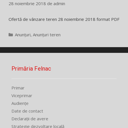
28 noiembrie 2018
de
admin
Ofertă de vânzare teren 28 noiembrie 2018 format PDF
Categorii
Anunțuri
,
Anunțuri teren
Primăria Felnac
Primar
Viceprimar
Audiențe
Date de contact
Declarații de avere
Strategie dezvoltare locală