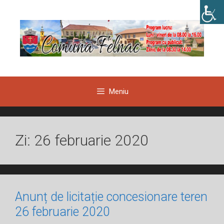
Sari
la
conținut
Meniu
Zi:
26 februarie 2020
Anunț de licitație concesionare teren
26 februarie 2020