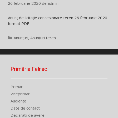
26 februarie 2020
de
admin
Anunț de licitație concesionare teren 26 februarie 2020
format PDF
Categorii
Anunțuri
,
Anunțuri teren
Primăria Felnac
Primar
Viceprimar
Audiențe
Date de contact
Declarații de avere