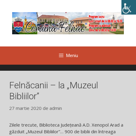
Sari
la
conținut
Meniu
Felnăcanii – la „Muzeul
Bibliilor”
27 martie 2020
de
admin
Zilele trecute, Biblioteca Județeană A.D. Xenopol Arad a
găzduit „Muzeul Bibliilor”… 900 de biblii din întreaga