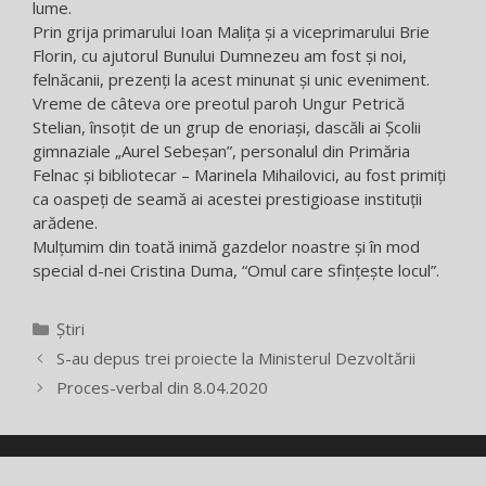
lume.
Prin grija primarului Ioan Malița și a viceprimarului Brie
Florin, cu ajutorul Bunului Dumnezeu am fost și noi,
felnăcanii, prezenți la acest minunat și unic eveniment.
Vreme de câteva ore preotul paroh Ungur Petrică
Stelian, însoțit de un grup de enoriași, dascăli ai Școlii
gimnaziale „Aurel Sebeșan”, personalul din Primăria
Felnac și bibliotecar – Marinela Mihailovici, au fost primiți
ca oaspeți de seamă ai acestei prestigioase instituții
arădene.
Mulțumim din toată inimă gazdelor noastre și în mod
special d-nei Cristina Duma, “Omul care sfințește locul”.
Categorii
Știri
S-au depus trei proiecte la Ministerul Dezvoltării
Proces-verbal din 8.04.2020