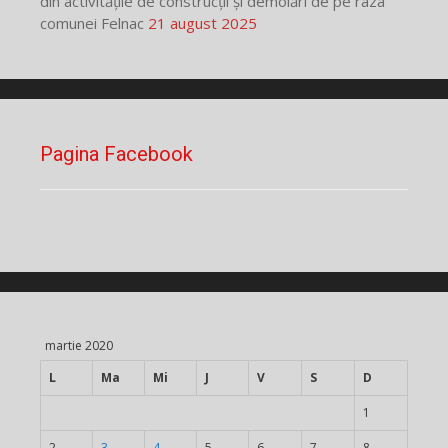
din activitățile de construcții și demolări de pe raza
comunei Felnac
21 august 2025
Pagina Facebook
martie 2020
L
Ma
Mi
J
V
S
D
1
2
3
4
5
6
7
8