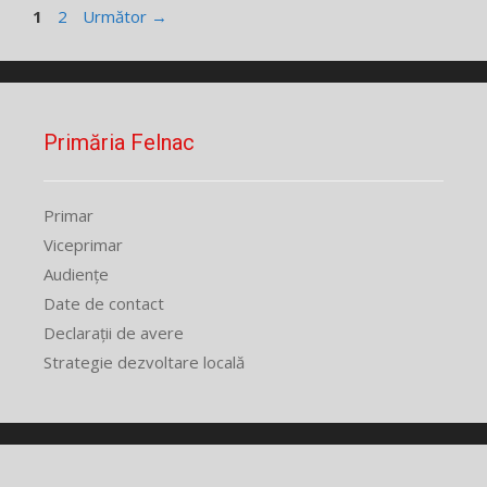
Pagina
Pagina
1
2
Următor
→
Primăria Felnac
Primar
Viceprimar
Audiențe
Date de contact
Declarații de avere
Strategie dezvoltare locală