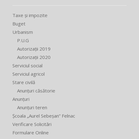
Taxe și impozite
Buget
Urbanism
P.U.G
Autorizații 2019
Autorizații 2020
Serviciul social
Serviciul agricol
Stare civilă
Anunțuri căsătorie
Anunțuri
Anunțuri teren
Școala „Aurel Sebeșan” Felnac
Verificare Solicitări
Formulare Online