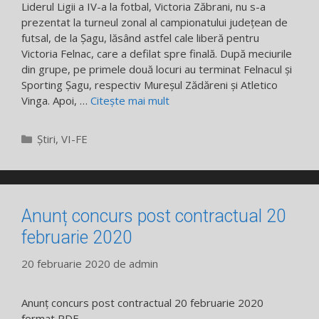
Liderul Ligii a IV-a la fotbal, Victoria Zăbrani, nu s-a
prezentat la turneul zonal al campionatului judeţean de
futsal, de la Şagu, lăsând astfel cale liberă pentru
Victoria Felnac, care a defilat spre finală. După meciurile
din grupe, pe primele două locuri au terminat Felnacul şi
Sporting Şagu, respectiv Mureşul Zădăreni şi Atletico
Vinga. Apoi, …
Citește mai mult
Categorii
Știri
,
VI-FE
Anunț concurs post contractual 20
februarie 2020
20 februarie 2020
de
admin
Anunț concurs post contractual 20 februarie 2020
format PDF