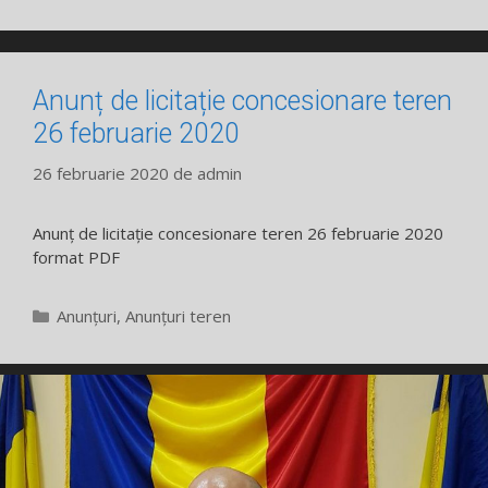
Anunț de licitație concesionare teren
26 februarie 2020
26 februarie 2020
de
admin
Anunț de licitație concesionare teren 26 februarie 2020
format PDF
Categorii
Anunțuri
,
Anunțuri teren