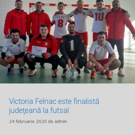
Victoria Felnac este finalistă
judeţeană la futsal
24 februarie 2020
de
admin