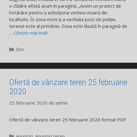
o clădire aflată acum în paragină. „Avem un proiect de
hotărâre pentru a achiziționa vechea moară din
localitate. În zona morii și a vechiului post de poliție,
terenul este al primăriei. Zona este lăsată în paragină de
…
Citește mai mult
Categorii
Știri
Ofertă de vânzare teren 25 februarie
2020
25 februarie 2020
de
admin
Ofertă de vânzare teren 25 februarie 2020 format PDF
Categorii
Anunțuri
,
Anunțuri teren