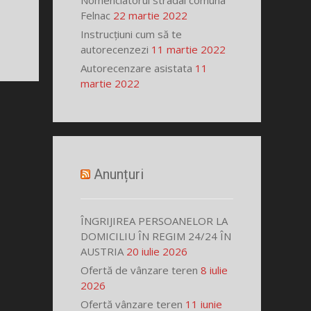
Nomenclatorul stradal comuna
Felnac
22 martie 2022
Instrucțiuni cum să te
autorecenzezi
11 martie 2022
Autorecenzare asistata
11
martie 2022
Anunțuri
ÎNGRIJIREA PERSOANELOR LA
DOMICILIU ÎN REGIM 24/24 ÎN
AUSTRIA
20 iulie 2026
Ofertă de vânzare teren
8 iulie
2026
Ofertă vânzare teren
11 iunie