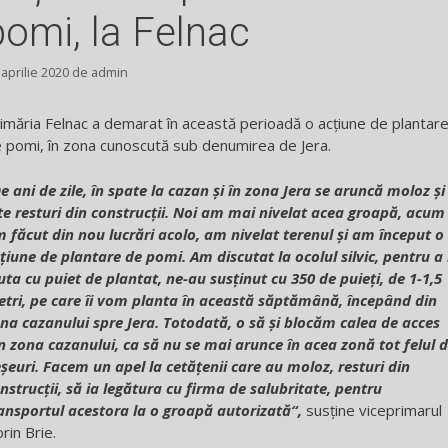
pomi, la Felnac
 aprilie 2020
de
admin
imăria Felnac a demarat în această perioadă o acțiune de plantar
 pomi, în zona cunoscută sub denumirea de Jera.
e ani de zile, în spate la cazan și în zona Jera se aruncă moloz și
te resturi din construcții. Noi am mai nivelat acea groapă, acum
 făcut din nou lucrări acolo, am nivelat terenul și am început o
țiune de plantare de pomi. Am discutat la ocolul silvic, pentru a
uta cu puiet de plantat, ne-au susținut cu 350 de puieți, de 1-1,5
tri, pe care îi vom planta în această săptămână, începând din
na cazanului spre Jera. Totodată, o să și blocăm calea de acces
n zona cazanului, ca să nu se mai arunce în acea zonă tot felul 
șeuri. Facem un apel la cetățenii care au moloz, resturi din
nstrucții, să ia legătura cu firma de salubritate, pentru
ansportul acestora la o groapă autorizată“,
susține viceprimarul
orin Brie.