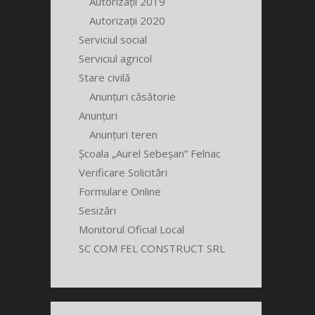
Autorizații 2019
Autorizații 2020
Serviciul social
Serviciul agricol
Stare civilă
Anunțuri căsătorie
Anunțuri
Anunțuri teren
Școala „Aurel Sebeșan” Felnac
Verificare Solicitări
Formulare Online
Sesizări
Monitorul Oficial Local
SC COM FEL CONSTRUCT SRL