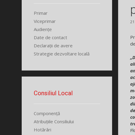
Primar
Viceprimar
21
Audiențe
Pr
Date de contact
de
Declarații de avere
Strategie dezvoltare locală
„D
al
am
ac
aj
me
Consiliul Local
zo
di
de
Componență
co
Atribuțiile Consiliului
tr
Hotărâri
Fl