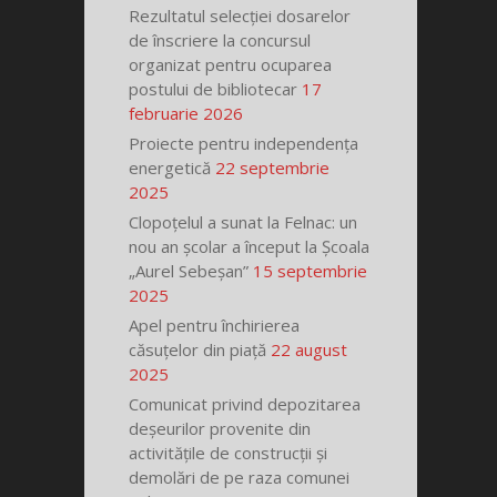
Rezultatul selecției dosarelor
de înscriere la concursul
organizat pentru ocuparea
postului de bibliotecar
17
februarie 2026
Proiecte pentru independența
energetică
22 septembrie
2025
Clopoțelul a sunat la Felnac: un
nou an școlar a început la Școala
„Aurel Sebeșan”
15 septembrie
2025
Apel pentru închirierea
căsuțelor din piață
22 august
2025
Comunicat privind depozitarea
deșeurilor provenite din
activitățile de construcții și
demolări de pe raza comunei