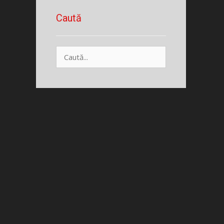
Caută
Caută
după: