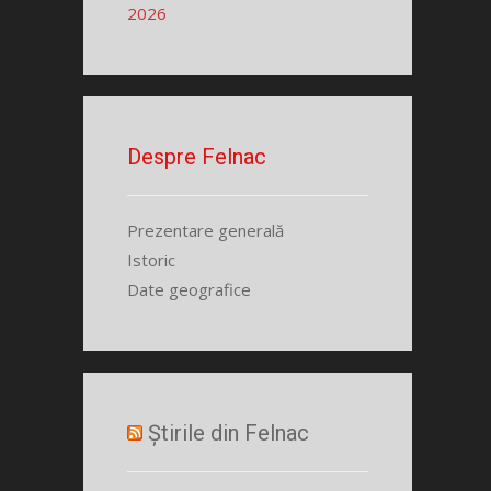
2026
Despre Felnac
Prezentare generală
Istoric
Date geografice
Știrile din Felnac