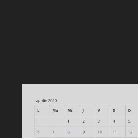
aprilie 2020
L
Ma
Mi
J
V
S
D
1
2
3
4
5
6
7
8
9
10
11
12