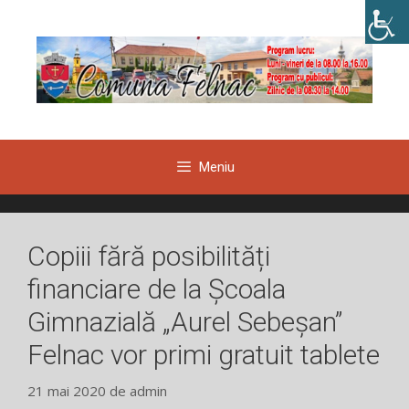
Sari
la
conținut
Meniu
Copiii fără posibilități
financiare de la Școala
Gimnazială „Aurel Sebeșan”
Felnac vor primi gratuit tablete
21 mai 2020
de
admin