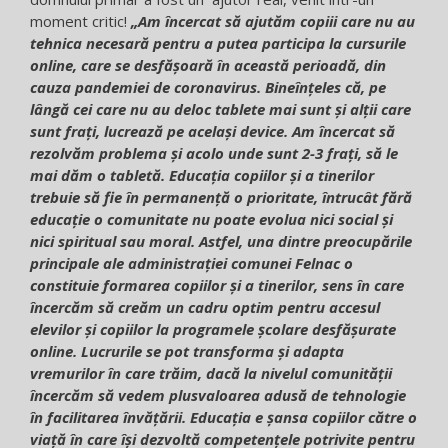
moment critic!
„
Am încercat să ajutăm copiii care nu au
tehnica necesară pentru a putea participa la cursurile
online, care se desfășoară în această perioadă, din
cauza pandemiei de coronavirus. Bineînțeles că, pe
lângă cei care nu au deloc tablete mai sunt și alții care
sunt frați, lucrează pe același device. Am încercat să
rezolvăm problema și acolo unde sunt 2-3 frați, să le
mai dăm o tabletă.
Educația copiilor și a tinerilor
trebuie să fie în permanență o prioritate, întrucât fără
educație o comunitate nu poate evolua nici social și
nici spiritual sau moral. Astfel, una dintre preocupările
principale ale administrației comunei Felnac o
constituie formarea copiilor și a tinerilor, sens în care
încercăm să creăm un cadru optim pentru accesul
elevilor și copiilor la programele școlare desfășurate
online. Lucrurile se pot transforma și adapta
vremurilor în care trăim, dacă la nivelul comunității
încercăm să vedem plusvaloarea adusă de tehnologie
în facilitarea învățării. Educația e șansa copiilor către o
viață în care își dezvoltă competențele potrivite pentru