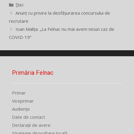
Categorii
Știri
Anunț cu privire la desfășurarea concursului de
recrutare
Ioan Malița: „La Felnac nu mai avem niciun caz de
COVID-19“
Primăria Felnac
Primar
Viceprimar
Audiențe
Date de contact
Declarații de avere
Strategie dezvoltare locală