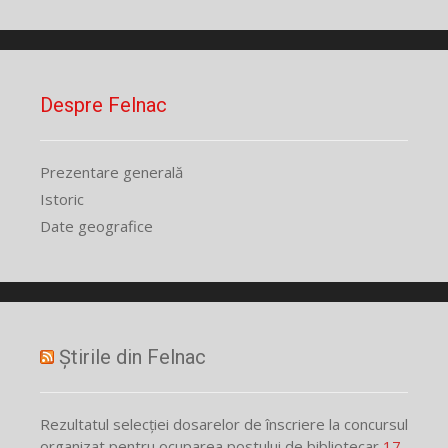
Despre Felnac
Prezentare generală
Istoric
Date geografice
Știrile din Felnac
Rezultatul selecției dosarelor de înscriere la concursul
organizat pentru ocuparea postului de bibliotecar
17