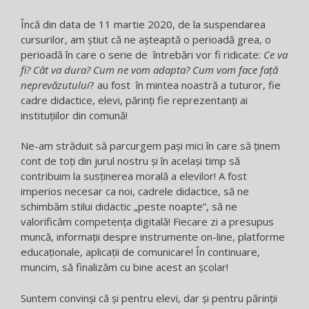
Încă din data de 11 martie 2020, de la suspendarea
cursurilor, am știut că ne așteaptă o perioadă grea, o
perioadă în care o serie de întrebări vor fi ridicate:
Ce va
fi? Cât va dura? Cum ne vom adapta? Cum vom face față
neprevăzutului
? au fost în mintea noastră a tuturor, fie
cadre didactice, elevi, părinți fie reprezentanți ai
instituțiilor din comună!
Ne-am străduit să parcurgem pași mici în care să ținem
cont de toți din jurul nostru și în același timp să
contribuim la susținerea morală a elevilor! A fost
imperios necesar ca noi, cadrele didactice, să ne
schimbăm stilui didactic „peste noapte”, să ne
valorificăm competența digitală! Fiecare zi a presupus
muncă, informații despre instrumente on-line, platforme
educaționale, aplicații de comunicare! În continuare,
muncim, să finalizăm cu bine acest an școlar!
Suntem convinși că și pentru elevi, dar și pentru părinții