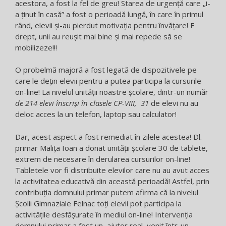
acestora, a fost la fel de greu! Starea de urgență care „i-
a ținut în casă” a fost o perioadă lungă, în care în primul
rând, elevii și-au pierdut motivația pentru învățare! E
drept, unii au reușit mai bine și mai repede să se
mobilizeze!!!
O probelmă majoră a fost legată de dispozitivele pe
care le dețin elevii pentru a putea participa la cursurile
on-line! La nivelul unității noastre școlare, dintr-un număr
de 214 elevi înscriși în clasele CP-VIII, 31
de elevi nu au
deloc acces la un telefon, laptop sau calculator!
Dar, acest aspect a fost remediat în zilele acestea! Dl.
primar Malița Ioan a donat unității școlare 30 de tablete,
extrem de necesare în derularea cursurilor on-line!
Tabletele vor fi distribuite elevilor care nu au avut acces
la activitatea educativă din această perioadă! Astfel, prin
contribuția domnului primar putem afirma că la nivelul
Școlii Gimnaziale Felnac toți elevii pot participa la
activitățile desfășurate în mediul on-line! Intervenția
domnului primar a fost un ajutor real, venit într-un