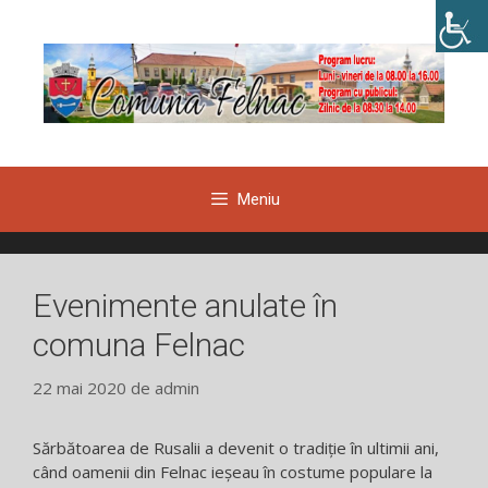
Sari
la
conținut
Meniu
Evenimente anulate în
comuna Felnac
22 mai 2020
de
admin
Sărbătoarea de Rusalii a devenit o tradiție în ultimii ani,
când oamenii din Felnac ieșeau în costume populare la