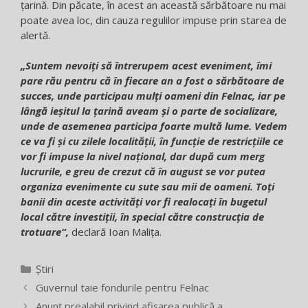
țarină. Din păcate, în acest an această sărbătoare nu mai
poate avea loc, din cauza regulilor impuse prin starea de
alertă.
„Suntem nevoiți să întrerupem acest eveniment, îmi
pare rău pentru că în fiecare an a fost o sărbătoare de
succes, unde participau mulți oameni din Felnac, iar pe
lângă ieșitul la țarină aveam și o parte de socializare,
unde de asemenea participa foarte multă lume. Vedem
ce va fi și cu zilele localității, în funcție de restricțiile ce
vor fi impuse la nivel național, dar după cum merg
lucrurile, e greu de crezut că în august se vor putea
organiza evenimente cu sute sau mii de oameni. Toți
banii din aceste activități vor fi realocați în bugetul
local către investiții, în special către construcția de
trotuare“,
declară Ioan Malița.
Categorii
Știri
Guvernul taie fondurile pentru Felnac
Anunț prealabil privind afișarea publică a