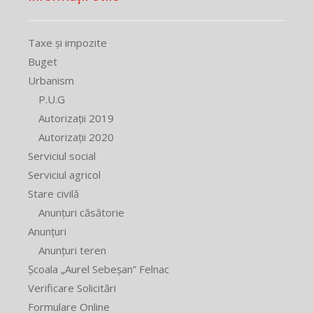
Taxe și impozite
Buget
Urbanism
P.U.G
Autorizații 2019
Autorizații 2020
Serviciul social
Serviciul agricol
Stare civilă
Anunțuri căsătorie
Anunțuri
Anunțuri teren
Școala „Aurel Sebeșan” Felnac
Verificare Solicitări
Formulare Online