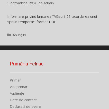
5 octombrie 2020
de
admin
Informare privind lansarea ”Măsurii 21-acordarea unui
sprijin temporar” format PDF
Categorii
Anunțuri
Primăria Felnac
Primar
Viceprimar
Audiențe
Date de contact
Declarații de avere