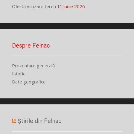
Ofertă vânzare teren
11 iunie 2026
Despre Felnac
Prezentare generală
Istoric
Date geografice
Știrile din Felnac