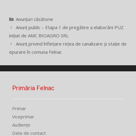
Categorii
Anunțuri căsătorie
Anunț public – Etapa 1 de pregătire a elaborării PUZ
inițiat de AMC BIOAGRO SRL
Anunț privind înființare rețea de canalizare și stație de
epurare în comuna Felnac
Primăria Felnac
Primar
Viceprimar
Audiențe
Date de contact