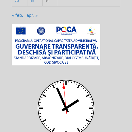
29
30
31
« feb.
apr. »