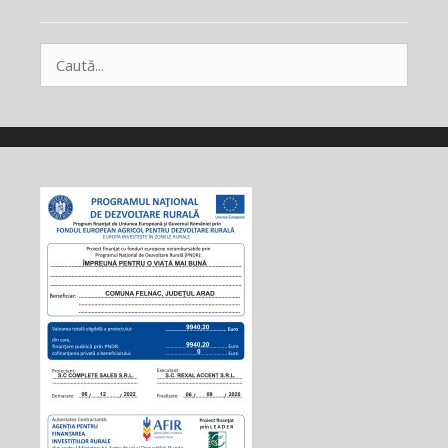
Caută
după: