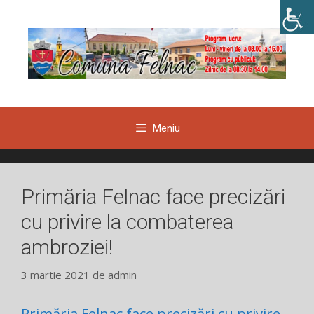
Sari
la
conținut
Meniu
Primăria Felnac face precizări
cu privire la combaterea
ambroziei!
3 martie 2021
de
admin
Primăria Felnac face precizări cu privire