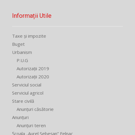
Informații Utile
Taxe și impozite
Buget
Urbanism
P.U.G
Autorizații 2019
Autorizații 2020
Serviciul social
Serviciul agricol
Stare civilă
Anunțuri căsătorie
Anunțuri
Anunțuri teren
Școala „Aurel Sebeșan” Felnac