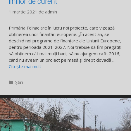
liniilor de curent
1 martie 2021
de
admin
Primăria Felnac are în lucru noi proiecte, care vizează
obținerea unor finanțări europene. „În acest an, se
deschid noi programe de finanțare ale Uniunii Europene,
pentru perioada 2021-2027. Noi trebuie să fim pregătiți
să obținem cât mai mulți bani, să nu ajungem ca în 2016,
când nu aveam un proiect pe masă și drept dovadă …
Citește mai mult
Categorii
Știri