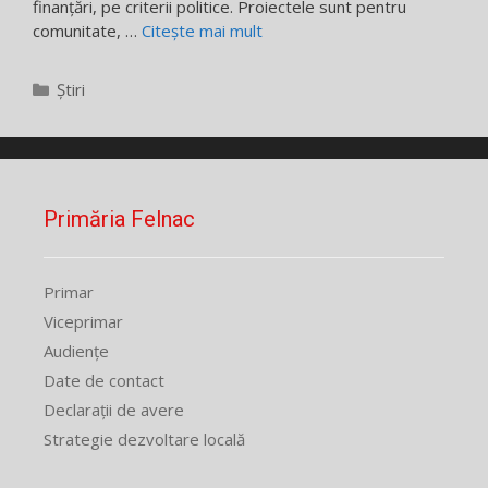
finanțări, pe criterii politice. Proiectele sunt pentru
comunitate, …
Citește mai mult
Categorii
Știri
Primăria Felnac
Primar
Viceprimar
Audiențe
Date de contact
Declarații de avere
Strategie dezvoltare locală