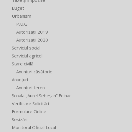
Buget
Urbanism
P.U.G
Autorizații 2019
Autorizații 2020
Serviciul social
Serviciul agricol
Stare civilă
Anunțuri căsătorie
Anunțuri
Anunțuri teren
Școala „Aurel Sebeșan” Felnac
Verificare Solicitări
Formulare Online
Sesizări
Monitorul Oficial Local