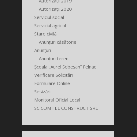
Autorizații 2019
Autorizații 2020
Serviciul social
Serviciul agricol
Stare civilă
Anunțuri căsătorie
Anunțuri
Anunțuri teren
Școala „Aurel Sebeșan” Felnac
Verificare Solicitări
Formulare Online
Sesizări
Monitorul Oficial Local
SC COM FEL CONSTRUCT SRL