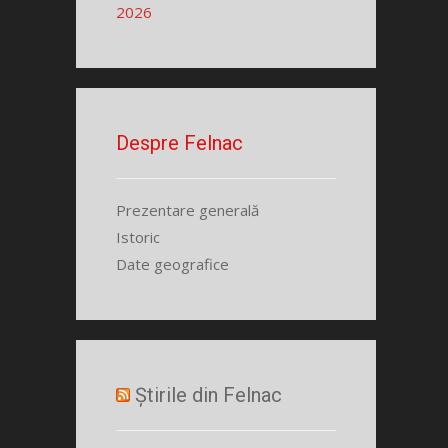
2026
Despre Felnac
Prezentare generală
Istoric
Date geografice
Știrile din Felnac