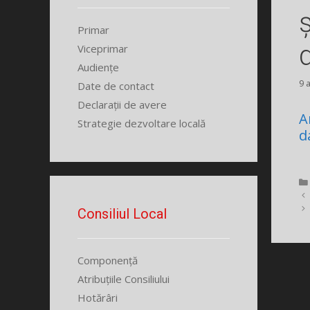
Primar
Viceprimar
Audiențe
9 
Date de contact
Declarații de avere
A
Strategie dezvoltare locală
d
Consiliul Local
Componență
Atribuțiile Consiliului
Hotărâri