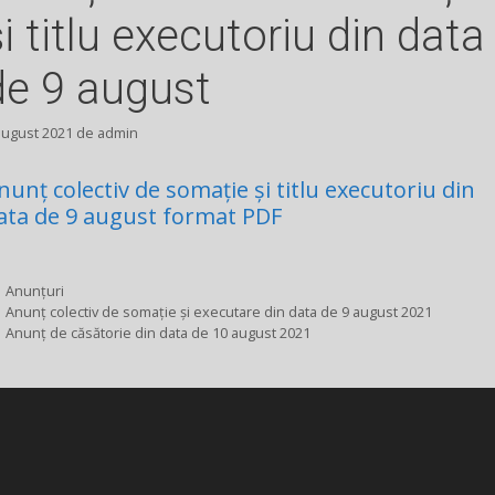
și titlu executoriu din data
de 9 august
august 2021
de
admin
nunț colectiv de somație și titlu executoriu din
ata de 9 august format PDF
Categorii
Anunțuri
Anunț colectiv de somație și executare din data de 9 august 2021
Anunț de căsătorie din data de 10 august 2021