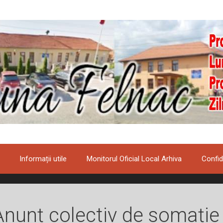
Informații utile
Monitorul Oficial Local Arhiva
Confid
Anunț colectiv de somație