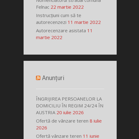
Nomenclatorul stradal comuna
Felnac
22 martie 2022
Instrucțiuni cum să te
autorecenzezi
11 martie 2022
Autorecenzare asistata
11
martie 2022
Anunțuri
ÎNGRIJIREA PERSOANELOR LA
DOMICILIU ÎN REGIM 24/24 ÎN
AUSTRIA
20 iulie 2026
Ofertă de vânzare teren
8 iulie
2026
Ofertă vânzare teren
11 iunie