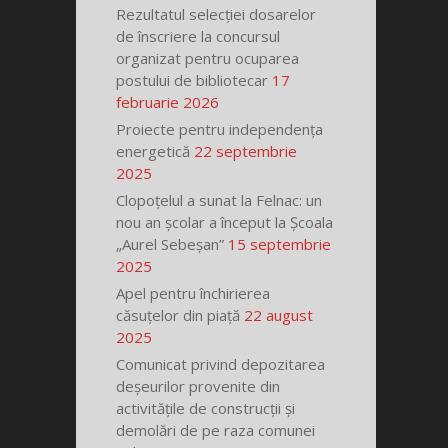
Rezultatul selecției dosarelor
de înscriere la concursul
organizat pentru ocuparea
postului de bibliotecar
17
februarie 2026
Proiecte pentru independența
energetică
22 septembrie
2025
Clopoțelul a sunat la Felnac: un
nou an școlar a început la Școala
„Aurel Sebeșan”
15 septembrie
2025
Apel pentru închirierea
căsuțelor din piață
22 august
2025
Comunicat privind depozitarea
deșeurilor provenite din
activitățile de construcții și
demolări de pe raza comunei