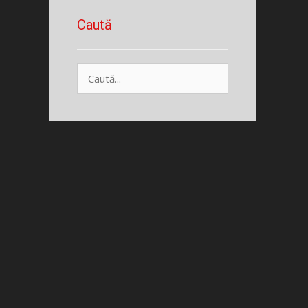
Caută
Caută
după: