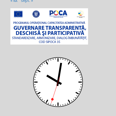
« iul.
sept. »