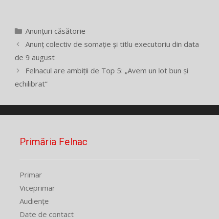
Categorii
Anunțuri căsătorie
Anunț colectiv de somație și titlu executoriu din data
de 9 august
Felnacul are ambiţii de Top 5: „Avem un lot bun şi
echilibrat”
Primăria Felnac
Primar
Viceprimar
Audiențe
Date de contact