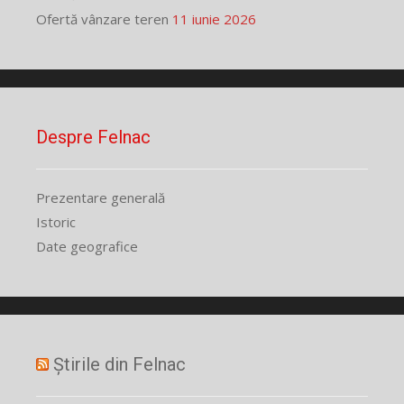
Ofertă vânzare teren
11 iunie 2026
Despre Felnac
Prezentare generală
Istoric
Date geografice
Știrile din Felnac