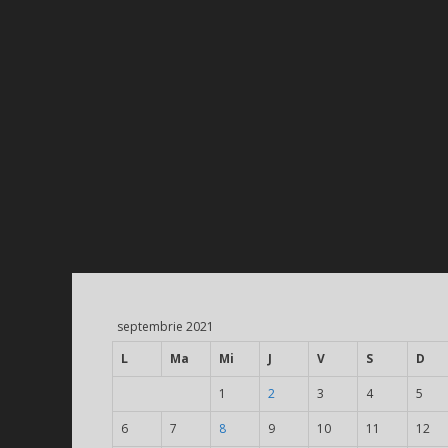
septembrie 2021
L
Ma
Mi
J
V
S
D
1
2
3
4
5
6
7
8
9
10
11
12