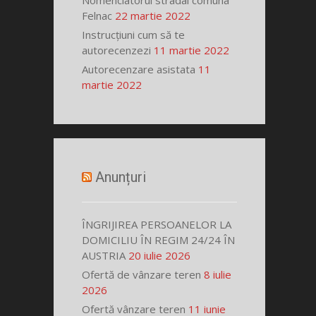
Nomenclatorul stradal comuna
Felnac
22 martie 2022
Instrucțiuni cum să te
autorecenzezi
11 martie 2022
Autorecenzare asistata
11
martie 2022
Anunțuri
ÎNGRIJIREA PERSOANELOR LA
DOMICILIU ÎN REGIM 24/24 ÎN
AUSTRIA
20 iulie 2026
Ofertă de vânzare teren
8 iulie
2026
Ofertă vânzare teren
11 iunie