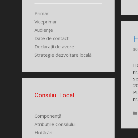
Primar
Viceprimar
Audiențe
H
Date de contact
Declarații de avere
30
Strategie dezvoltare locală
Ho
nr
se
20
PD
Consiliul Local
nr
Componență
Atribuțiile Consiliului
Hotărâri