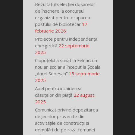
Rezultatul selecției dosarelor
de înscriere la concursul
organizat pentru ocuparea
postului de bibliotecar
17
februarie 2026
Proiecte pentru independența
energetică
22 septembrie
2025
Clopoțelul a sunat la Felnac: un
nou an școlar a început la Școala
„Aurel Sebeșan”
15 septembrie
2025
Apel pentru închirierea
căsuțelor din piață
22 august
2025
Comunicat privind depozitarea
deșeurilor provenite din
activitățile de construcții și
demolări de pe raza comunei