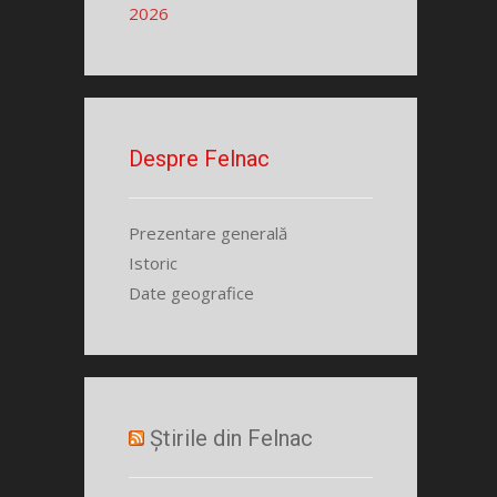
2026
Despre Felnac
Prezentare generală
Istoric
Date geografice
Știrile din Felnac