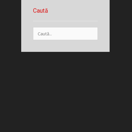
Caută
Caută
după: