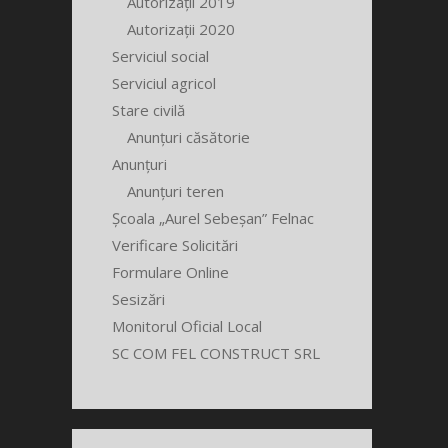
Autorizații 2019
Autorizații 2020
Serviciul social
Serviciul agricol
Stare civilă
Anunțuri căsătorie
Anunțuri
Anunțuri teren
Școala „Aurel Sebeșan” Felnac
Verificare Solicitări
Formulare Online
Sesizări
Monitorul Oficial Local
SC COM FEL CONSTRUCT SRL