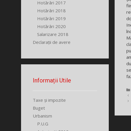
Hotărâri 2017
fi
Hotărâri 2018
re
Hotărâri 2019
do
In
Hotărâri 2020
în
Salarizare 2018
Mă
Declarații de avere
cl
pu
am
du
se
fa
Informații Utile
Taxe și impozite
Buget
Urbanism
P.U.G