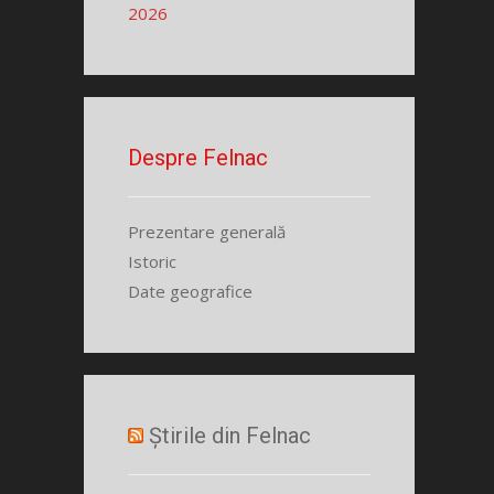
2026
Despre Felnac
Prezentare generală
Istoric
Date geografice
Știrile din Felnac