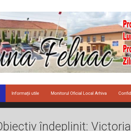
Informații utile
Monitorul Oficial Local Arhiva
Confid
biectiv îndeplinit: Victoria