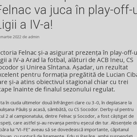
Felnac va juca în play-off-u
igii a IV-a!
 martie 2022
de
admin
ictoria Felnac şi-a asigurat prezenţa în play-off-u
igii a IV-a Arad la fotbal, alături de ACB Ineu, CS
ocodor şi Unirea Sîntana. Aşadar, un rezultat
xcelent pentru formaţia pregătită de Lucian Cib
are şi-a atins obiectivul stagional chiar cu trei
tape înainte de finalul sezonului regulat.
ta în ciuda ultimelor două înfrângeri clare cu 3-0, în deplasare la
ulişana Păuliş şi acasă, sâmbătă, cu CS Socodor. Derby-ul pentru
cul 2 al campionatului, dintre Felnac şi Socodor, a fost câștigat de
speți, care astfel și-au revanșa pentru eșecul din tur. Absențele d
băra lui “VI-FE” aveau să se dovedească importante, căpitanul
clovan, cu ruptură de ligamente, Edu şi Pasăre, ambii suspendați,