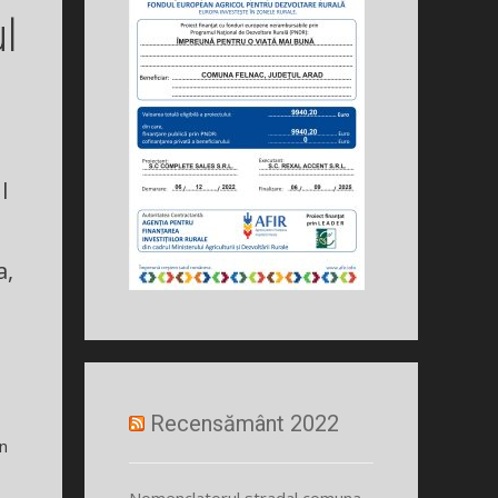
l
l
a,
Recensământ 2022
in