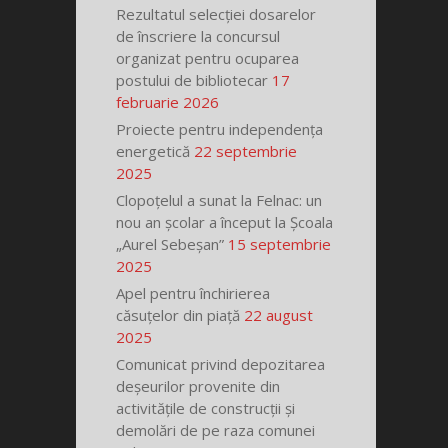
Rezultatul selecției dosarelor
de înscriere la concursul
organizat pentru ocuparea
postului de bibliotecar
17
februarie 2026
Proiecte pentru independența
energetică
22 septembrie
2025
Clopoțelul a sunat la Felnac: un
nou an școlar a început la Școala
„Aurel Sebeșan”
15 septembrie
2025
Apel pentru închirierea
căsuțelor din piață
22 august
2025
Comunicat privind depozitarea
deșeurilor provenite din
activitățile de construcții și
demolări de pe raza comunei