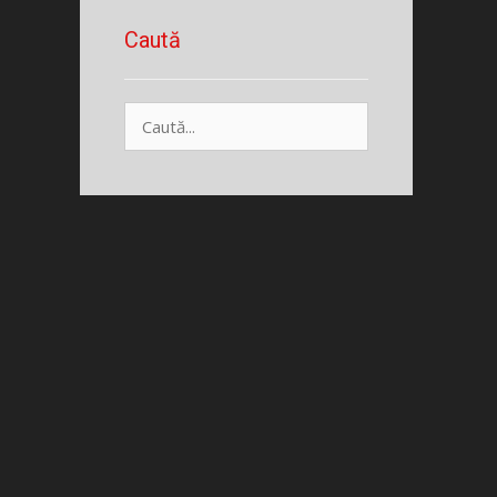
Caută
Caută
după: