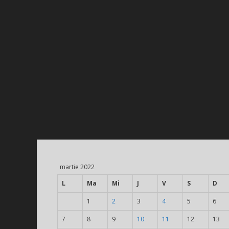
martie 2022
L
Ma
Mi
J
V
S
D
1
2
3
4
5
6
7
8
9
10
11
12
13