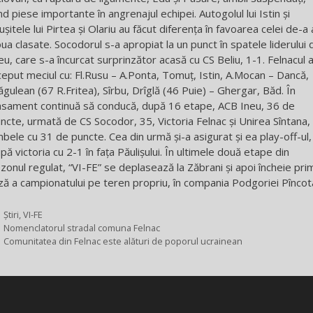
ind piese importante în angrenajul echipei. Autogolul lui Istin şi
uşitele lui Pirtea şi Olariu au făcut diferenţa în favoarea celei de-a 
ua clasate. Socodorul s-a apropiat la un punct în spatele liderului 
eu, care s-a încurcat surprinzător acasă cu CS Beliu, 1-1. Felnacul 
ceput meciul cu: Fl.Rusu – A.Ponta, Tomuț, Istin, A.Mocan – Dancă,
gulean (67 R.Fritea), Sîrbu, Drîglă (46 Puie) – Ghergar, Băd. În
asament continuă să conducă, după 16 etape, ACB Ineu, 36 de
ncte, urmată de CS Socodor, 35, Victoria Felnac şi Unirea Sîntana,
bele cu 31 de puncte. Cea din urmă şi-a asigurat şi ea play-off-ul,
pă victoria cu 2-1 în faţa Păulişului. În ultimele două etape din
zonul regulat, “VI-FE” se deplasează la Zăbrani şi apoi încheie pri
ză a campionatului pe teren propriu, în compania Podgoriei Pîncot
Categorii
Știri
,
VI-FE
Nomenclatorul stradal comuna Felnac
Comunitatea din Felnac este alături de poporul ucrainean