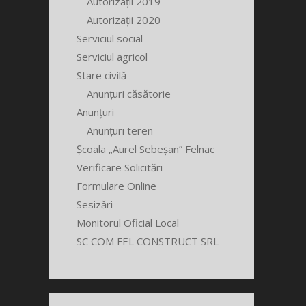
Autorizații 2019
Autorizații 2020
Serviciul social
Serviciul agricol
Stare civilă
Anunțuri căsătorie
Anunțuri
Anunțuri teren
Școala „Aurel Sebeșan” Felnac
Verificare Solicitări
Formulare Online
Sesizări
Monitorul Oficial Local
SC COM FEL CONSTRUCT SRL