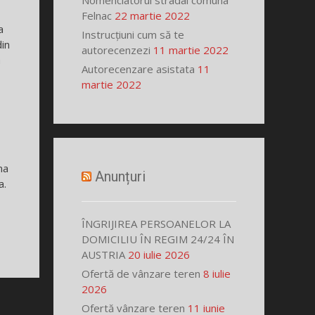
Nomenclatorul stradal comuna
Felnac
22 martie 2022
a
Instrucțiuni cum să te
din
autorecenzezi
11 martie 2022
a
Autorecenzare asistata
11
martie 2022
ma
Anunțuri
a.
ÎNGRIJIREA PERSOANELOR LA
DOMICILIU ÎN REGIM 24/24 ÎN
AUSTRIA
20 iulie 2026
Ofertă de vânzare teren
8 iulie
2026
Ofertă vânzare teren
11 iunie