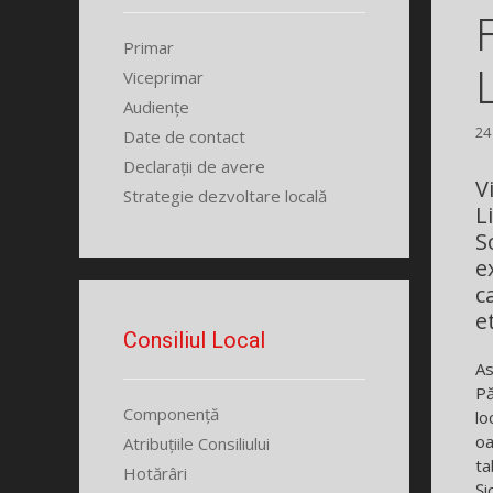
Primar
L
Viceprimar
Audiențe
24
Date de contact
Declarații de avere
V
Strategie dezvoltare locală
L
S
e
c
e
Consiliul Local
As
Pă
Componență
lo
oa
Atribuțiile Consiliului
ta
Hotărâri
Și