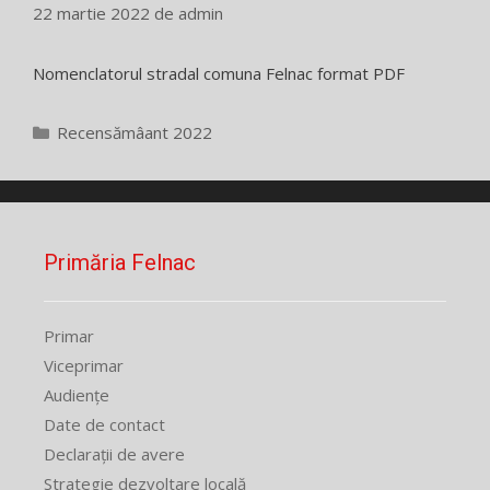
22 martie 2022
de
admin
Nomenclatorul stradal comuna Felnac format PDF
Categorii
Recensămâant 2022
Primăria Felnac
Primar
Viceprimar
Audiențe
Date de contact
Declarații de avere
Strategie dezvoltare locală