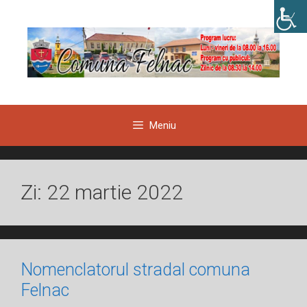
Sari
la
conținut
Meniu
Zi:
22 martie 2022
Nomenclatorul stradal comuna
Felnac