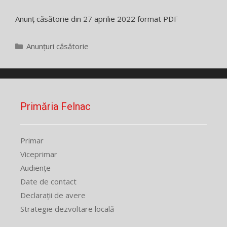
Anunț căsătorie din 27 aprilie 2022 format PDF
Categorii
Anunțuri căsătorie
Primăria Felnac
Primar
Viceprimar
Audiențe
Date de contact
Declarații de avere
Strategie dezvoltare locală