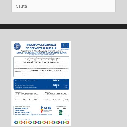
Caută
după: