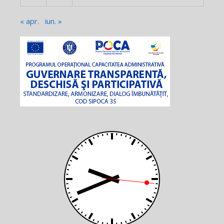
« apr.
iun. »