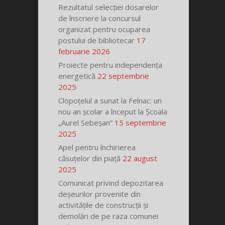
Rezultatul selecției dosarelor
de înscriere la concursul
organizat pentru ocuparea
postului de bibliotecar
17
februarie 2026
Proiecte pentru independența
energetică
22 septembrie
2025
Clopoțelul a sunat la Felnac: un
nou an școlar a început la Școala
„Aurel Sebeșan”
15 septembrie
2025
Apel pentru închirierea
căsuțelor din piață
22 august
2025
Comunicat privind depozitarea
deșeurilor provenite din
activitățile de construcții și
demolări de pe raza comunei