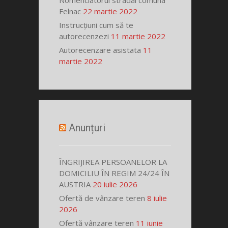
Nomenclatorul stradal comuna
Felnac
22 martie 2022
Instrucțiuni cum să te
autorecenzezi
11 martie 2022
Autorecenzare asistata
11
martie 2022
Anunțuri
ÎNGRIJIREA PERSOANELOR LA
DOMICILIU ÎN REGIM 24/24 ÎN
AUSTRIA
20 iulie 2026
Ofertă de vânzare teren
8 iulie
2026
Ofertă vânzare teren
11 iunie