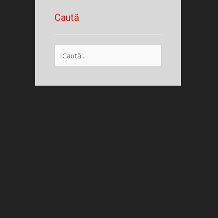
Caută
Caută
după: