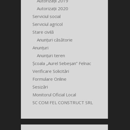
Autorizații 2019
Autorizații 2020
Serviciul social
Serviciul agricol
Stare civilă
Anunțuri căsătorie
Anunțuri
Anunțuri teren
Școala „Aurel Sebeșan” Felnac
Verificare Solicitări
Formulare Online
Sesizări
Monitorul Oficial Local
SC COM FEL CONSTRUCT SRL