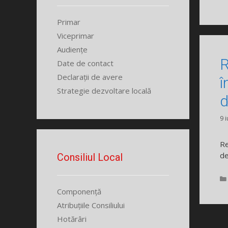
Primar
Viceprimar
Audiențe
R
Date de contact
Declarații de avere
î
Strategie dezvoltare locală
d
9 
Re
de
Consiliul Local
Componență
Atribuțiile Consiliului
Hotărâri