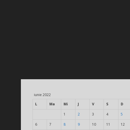
iunie 2022
L
Ma
Mi
J
V
S
D
1
2
3
4
5
6
7
8
9
10
11
12