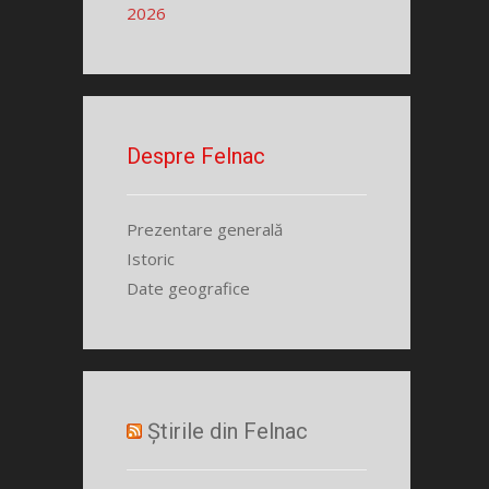
2026
Despre Felnac
Prezentare generală
Istoric
Date geografice
Știrile din Felnac