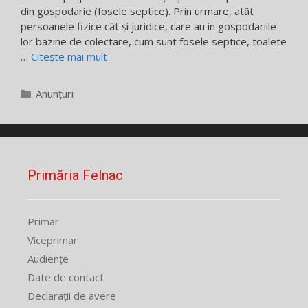
din gospodarie (fosele septice). Prin urmare, atât
persoanele fizice cât și juridice, care au in gospodariile
lor bazine de colectare, cum sunt fosele septice, toalete
…
Citește mai mult
Categorii
Anunțuri
Primăria Felnac
Primar
Viceprimar
Audiențe
Date de contact
Declarații de avere