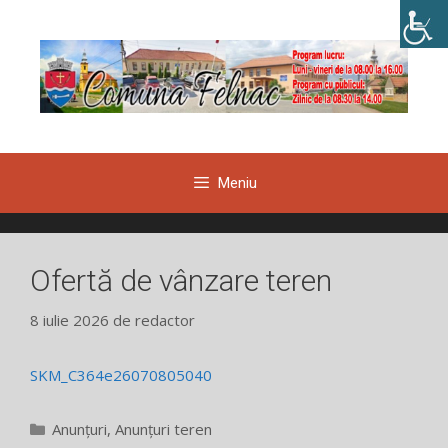
Sari
la
conținut
Meniu
Ofertă de vânzare teren
8 iulie 2026
de
redactor
SKM_C364e26070805040
Categorii
Anunțuri
,
Anunțuri teren