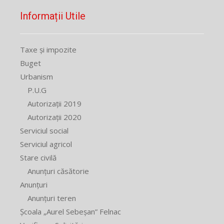
Informații Utile
Taxe și impozite
Buget
Urbanism
P.U.G
Autorizații 2019
Autorizații 2020
Serviciul social
Serviciul agricol
Stare civilă
Anunțuri căsătorie
Anunțuri
Anunțuri teren
Școala „Aurel Sebeșan” Felnac