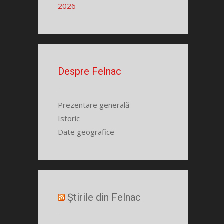
2026
Despre Felnac
Prezentare generală
Istoric
Date geografice
Știrile din Felnac