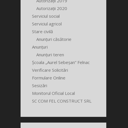
Autorizații 2019
Autorizații 2020
Serviciul social
Serviciul agricol
Stare civilă
Anunțuri căsătorie
Anunțuri
Anunțuri teren
Școala „Aurel Sebeșan” Felnac
Verificare Solicitări
Formulare Online
Sesizări
Monitorul Oficial Local
SC COM FEL CONSTRUCT SRL