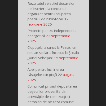
Rezultatul selecției dosarelor
de înscriere la concursul
organizat pentru ocuparea
postului de bibliotecar
17
februarie 2026
Proiecte pentru independența
energetică
22 septembrie
2025
Clopoțelul a sunat la Felnac: un
nou an școlar a început la Școala
„Aurel Sebeșan”
15 septembrie
2025
Apel pentru închirierea
căsuțelor din piață
22 august
2025
Comunicat privind depozitarea
deșeurilor provenite din
activitățile de construcții și
demolări de pe raza comunei