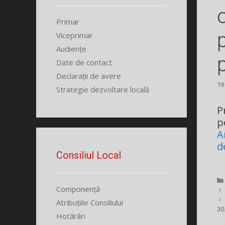
Primar
Viceprimar
Audiențe
Date de contact
Declarații de avere
19
Strategie dezvoltare locală
P
p
A
d
Consiliul Local
Componență
Atribuțiile Consiliului
30
Hotărâri