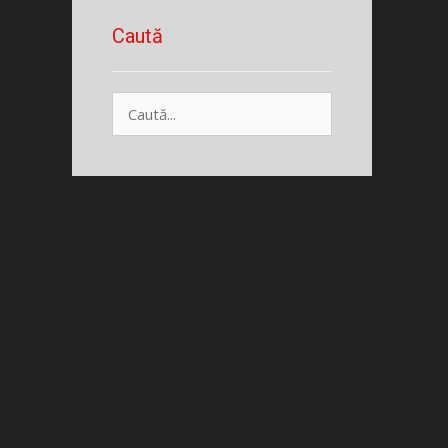
Caută
Caută
după: