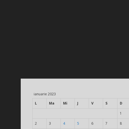
ianuarie 2023
L
Ma
Mi
J
V
S
D
1
2
3
4
5
6
7
8