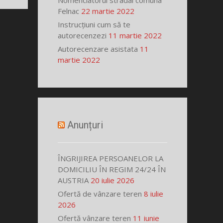
Nomenclatorul stradal comuna
Felnac
22 martie 2022
Instrucțiuni cum să te
autorecenzezi
11 martie 2022
Autorecenzare asistata
11
martie 2022
Anunțuri
ÎNGRIJIREA PERSOANELOR LA
DOMICILIU ÎN REGIM 24/24 ÎN
AUSTRIA
20 iulie 2026
Ofertă de vânzare teren
8 iulie
2026
Ofertă vânzare teren
11 iunie