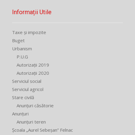
Informații Utile
Taxe și impozite
Buget
Urbanism
P.U.G
Autorizații 2019
Autorizații 2020
Serviciul social
Serviciul agricol
Stare civilă
Anunțuri căsătorie
Anunțuri
Anunțuri teren
Școala „Aurel Sebeșan” Felnac