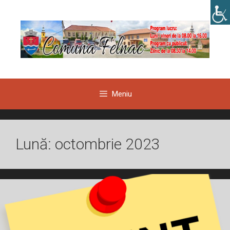
Sari
la
conținut
Meniu
Lună:
octombrie 2023