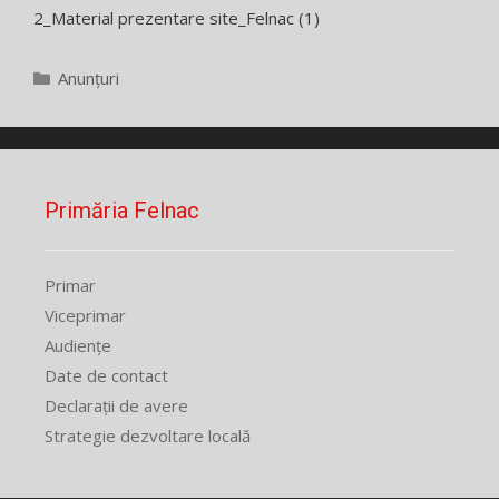
2_Material prezentare site_Felnac (1)
Categorii
Anunțuri
Primăria Felnac
Primar
Viceprimar
Audiențe
Date de contact
Declarații de avere
Strategie dezvoltare locală