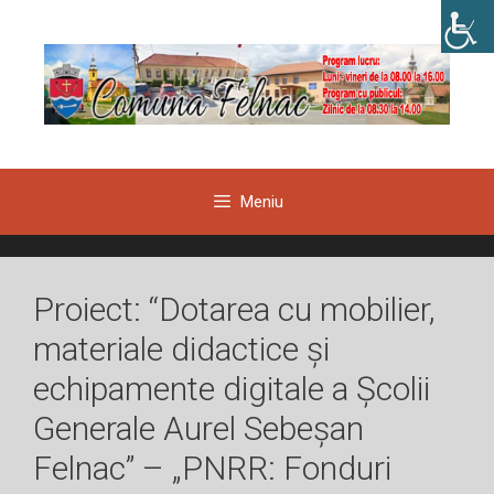
Sari
la
conținut
Meniu
Proiect: “Dotarea cu mobilier,
materiale didactice și
echipamente digitale a Școlii
Generale Aurel Sebeșan
Felnac” – „PNRR: Fonduri