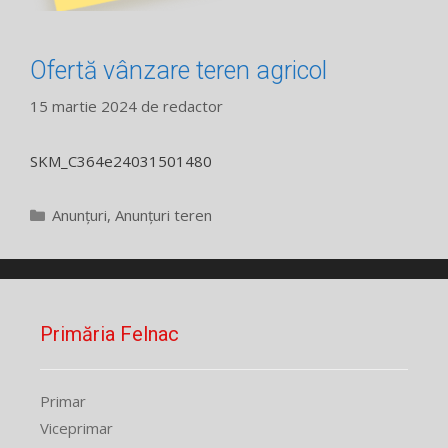
Ofertă vânzare teren agricol
15 martie 2024
de
redactor
SKM_C364e24031501480
Categorii
Anunțuri
,
Anunțuri teren
Primăria Felnac
Primar
Viceprimar