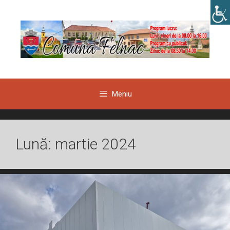
Sari
la
conținut
Meniu
Lună:
martie 2024