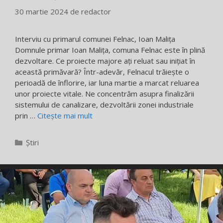
30 martie 2024
de
redactor
Interviu cu primarul comunei Felnac, Ioan Malița
Domnule primar Ioan Malița, comuna Felnac este în plină
dezvoltare. Ce proiecte majore ați reluat sau inițiat în
această primăvară? Într-adevăr, Felnacul trăiește o
perioadă de înflorire, iar luna martie a marcat reluarea
unor proiecte vitale. Ne concentrăm asupra finalizării
sistemului de canalizare, dezvoltării zonei industriale
prin …
Citește mai mult
Categorii
Știri