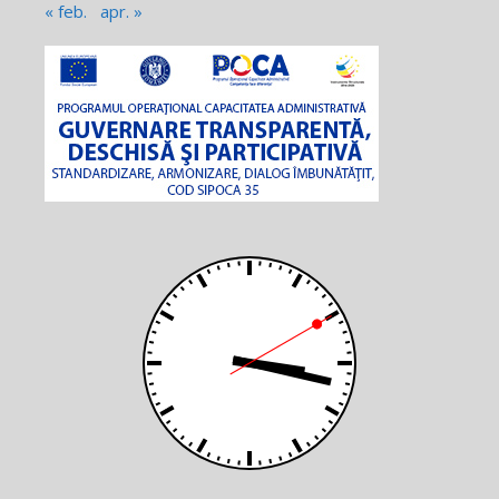
« feb.
apr. »