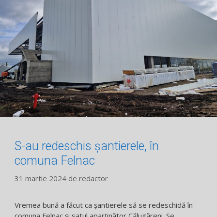
S-au redeschis șantierele, în
comuna Felnac
31 martie 2024
de
redactor
Vremea bună a făcut ca șantierele să se redeschidă în
comuna Felnac și satul aparținător Călugăreni. Se