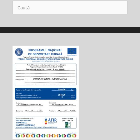
Caută
după: