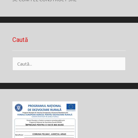
Caută
Caută
după: