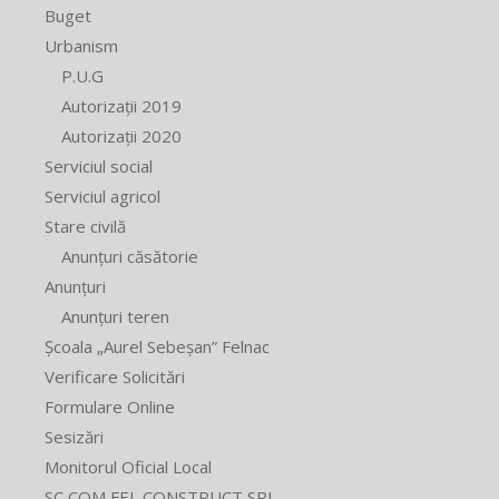
Buget
Urbanism
P.U.G
Autorizații 2019
Autorizații 2020
Serviciul social
Serviciul agricol
Stare civilă
Anunțuri căsătorie
Anunțuri
Anunțuri teren
Școala „Aurel Sebeșan” Felnac
Verificare Solicitări
Formulare Online
Sesizări
Monitorul Oficial Local
SC COM FEL CONSTRUCT SRL