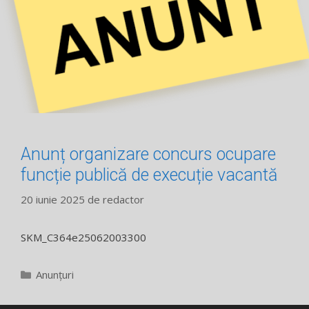
Anunț organizare concurs ocupare
funcție publică de execuție vacantă
20 iunie 2025
de
redactor
SKM_C364e25062003300
Categorii
Anunțuri