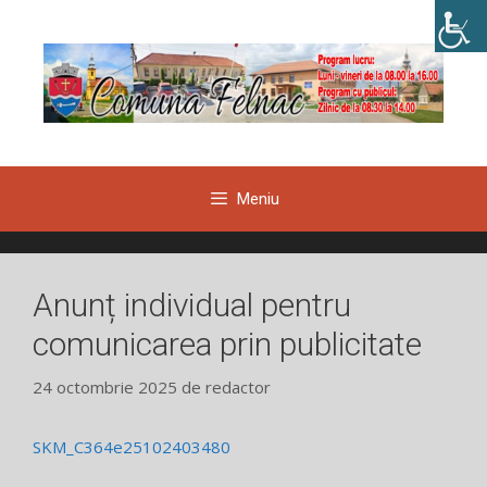
Sari
la
conținut
Meniu
Anunț individual pentru
comunicarea prin publicitate
24 octombrie 2025
de
redactor
SKM_C364e25102403480