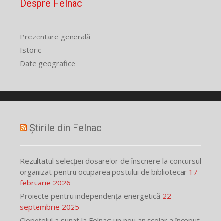
Despre Felnac
Prezentare generală
Istoric
Date geografice
Știrile din Felnac
Rezultatul selecției dosarelor de înscriere la concursul
organizat pentru ocuparea postului de bibliotecar
17
februarie 2026
Proiecte pentru independența energetică
22
septembrie 2025
Clopoțelul a sunat la Felnac: un nou an școlar a început