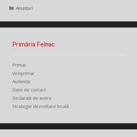
Categorii
Anunțuri
Primăria Felnac
Primar
Viceprimar
Audiențe
Date de contact
Declarații de avere
Strategie dezvoltare locală