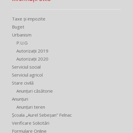
Taxe și impozite
Buget
Urbanism
P.U.G
Autorizații 2019
Autorizații 2020
Serviciul social
Serviciul agricol
Stare civilă
Anunțuri căsătorie
Anunțuri
Anunțuri teren
Școala „Aurel Sebeșan” Felnac
Verificare Solicitări
Formulare Online