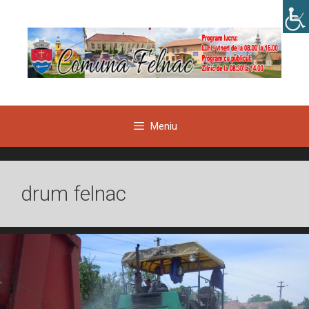
Sari
la
conținut
Meniu
drum felnac