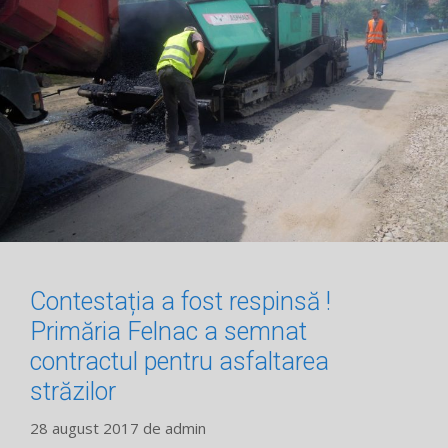
Contestația a fost respinsă !
Primăria Felnac a semnat
contractul pentru asfaltarea
străzilor
28 august 2017
de
admin