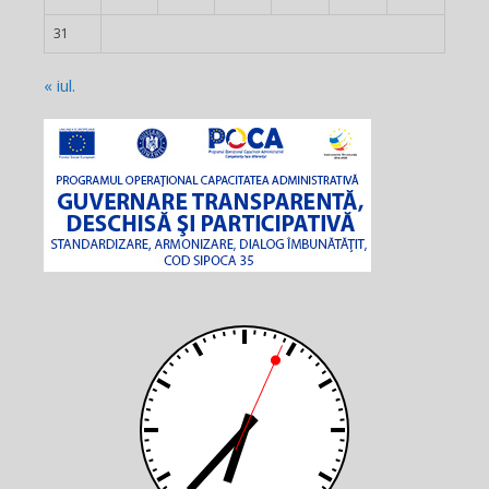
31
« iul.