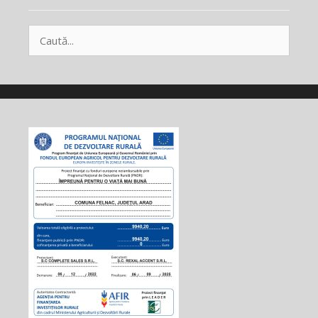
Caută
după: