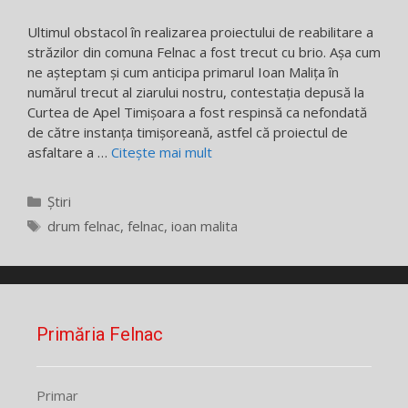
Ultimul obstacol în realizarea proiectului de reabilitare a
străzilor din comuna Felnac a fost trecut cu brio. Așa cum
ne așteptam și cum anticipa primarul Ioan Malița în
numărul trecut al ziarului nostru, contestația depusă la
Curtea de Apel Timișoara a fost respinsă ca nefondată
de către instanța timișoreană, astfel că proiectul de
asfaltare a …
Citește mai mult
Categorii
Știri
Etichete
drum felnac
,
felnac
,
ioan malita
Primăria Felnac
Primar