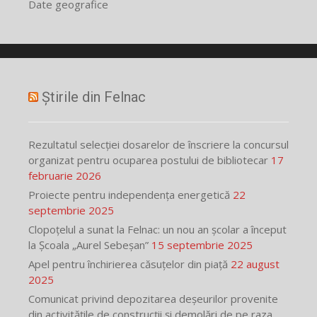
Date geografice
Știrile din Felnac
Rezultatul selecției dosarelor de înscriere la concursul
organizat pentru ocuparea postului de bibliotecar
17
februarie 2026
Proiecte pentru independența energetică
22
septembrie 2025
Clopoțelul a sunat la Felnac: un nou an școlar a început
la Școala „Aurel Sebeșan”
15 septembrie 2025
Apel pentru închirierea căsuțelor din piață
22 august
2025
Comunicat privind depozitarea deșeurilor provenite
din activitățile de construcții și demolări de pe raza