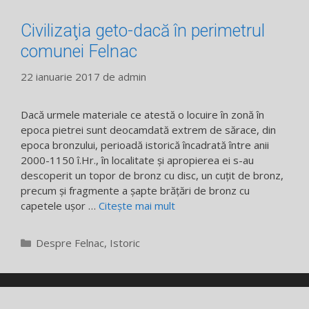
Civilizaţia geto-dacă în perimetrul
comunei Felnac
22 ianuarie 2017
de
admin
Dacă urmele materiale ce atestă o locuire în zonă în
epoca pietrei sunt deocamdată extrem de sărace, din
epoca bronzului, perioadă istorică încadrată între anii
2000-1150 î.Hr., în localitate şi apropierea ei s-au
descoperit un topor de bronz cu disc, un cuţit de bronz,
precum şi fragmente a şapte brăţări de bronz cu
capetele uşor …
Citește mai mult
Categorii
Despre Felnac
,
Istoric