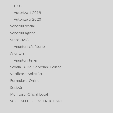
P.U.G
Autorizații 2019
Autorizații 2020
Serviciul social
Serviciul agricol
Stare civilă
Anunțuri căsătorie
Anunțuri
Anunțuri teren
Școala „Aurel Sebeșan” Felnac
Verificare Solicitări
Formulare Online
Sesizări
Monitorul Oficial Local
SC COM FEL CONSTRUCT SRL