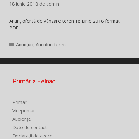
18 iunie 2018
de
admin
Anunț ofertă de vânzare teren 18 iunie 2018 format
PDF
Categorii
Anunțuri
,
Anunțuri teren
Primăria Felnac
Primar
Viceprimar
Audiențe
Date de contact
Declarații de avere