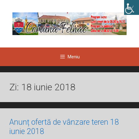
Sari
la
conținut
Meniu
Zi:
18 iunie 2018
Anunț ofertă de vânzare teren 18
iunie 2018