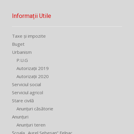
Informații Utile
Taxe și impozite
Buget
Urbanism
P.U.G
Autorizații 2019
Autorizații 2020
Serviciul social
Serviciul agricol
Stare civilă
Anunțuri căsătorie
Anunțuri
Anunțuri teren
Școala „Aurel Sebeșan” Felnac