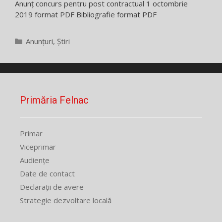
Anunț concurs pentru post contractual 1 octombrie
2019 format PDF Bibliografie format PDF
Categorii
Anunțuri
,
Știri
Primăria Felnac
Primar
Viceprimar
Audiențe
Date de contact
Declarații de avere
Strategie dezvoltare locală