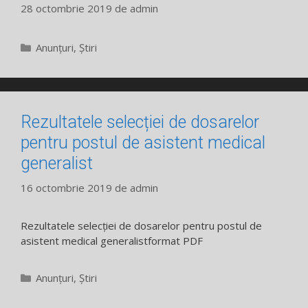
28 octombrie 2019
de
admin
Categorii
Anunțuri
,
Știri
Rezultatele selecției de dosarelor
pentru postul de asistent medical
generalist
16 octombrie 2019
de
admin
Rezultatele selecției de dosarelor pentru postul de
asistent medical generalistformat PDF
Categorii
Anunțuri
,
Știri