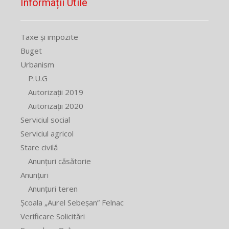
Informații Utile
Taxe și impozite
Buget
Urbanism
P.U.G
Autorizații 2019
Autorizații 2020
Serviciul social
Serviciul agricol
Stare civilă
Anunțuri căsătorie
Anunțuri
Anunțuri teren
Școala „Aurel Sebeșan” Felnac
Verificare Solicitări