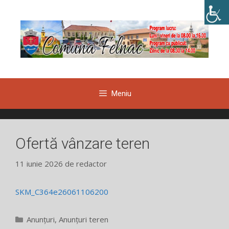
Sari
la
conținut
Meniu
Ofertă vânzare teren
11 iunie 2026
de
redactor
SKM_C364e26061106200
Categorii
Anunțuri
,
Anunțuri teren