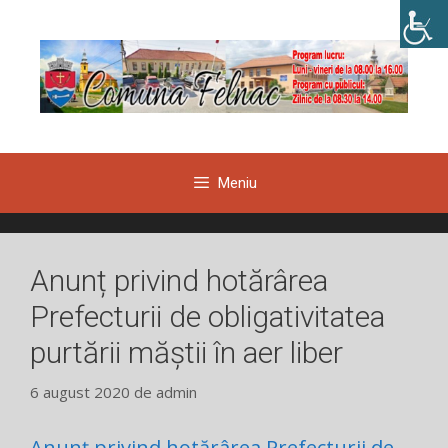
Sari
la
conținut
Meniu
Anunț privind hotărârea
Prefecturii de obligativitatea
purtării măștii în aer liber
6 august 2020
de
admin
Anunț privind hotărârea Prefecturii de