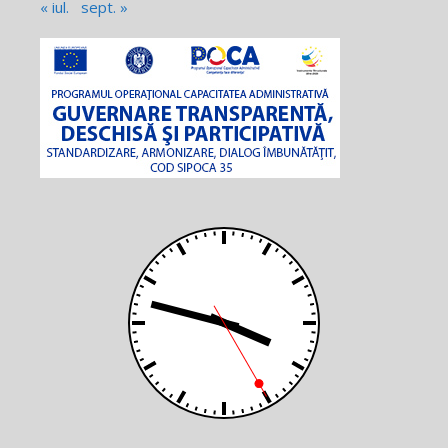
« iul.
sept. »