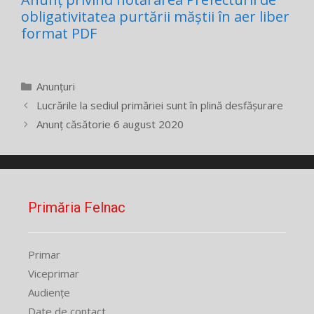
obligativitatea purtării măștii în aer liber
format PDF
Categorii
Anunțuri
Lucrările la sediul primăriei sunt în plină desfăşurare
Anunț căsătorie 6 august 2020
Primăria Felnac
Primar
Viceprimar
Audiențe
Date de contact