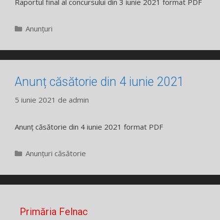
Raportul final al concursului din 3 iunie 2021 format PDF
Categorii
Anunțuri
Anunț căsătorie din 4 iunie 2021
5 iunie 2021
de
admin
Anunț căsătorie din 4 iunie 2021 format PDF
Categorii
Anunțuri căsătorie
Primăria Felnac