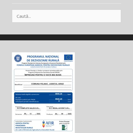
Caută
după: