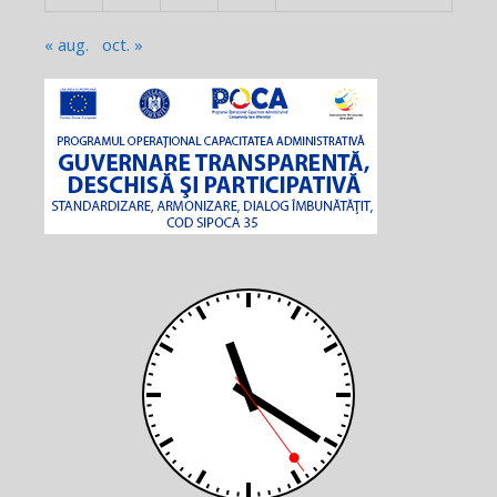
« aug.
oct. »