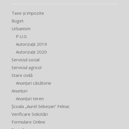
Taxe și impozite
Buget
Urbanism
P.U.G
Autorizații 2019
Autorizații 2020
Serviciul social
Serviciul agricol
Stare civilă
Anunțuri căsătorie
Anunțuri
Anunțuri teren
Școala „Aurel Sebeșan” Felnac
Verificare Solicitări
Formulare Online