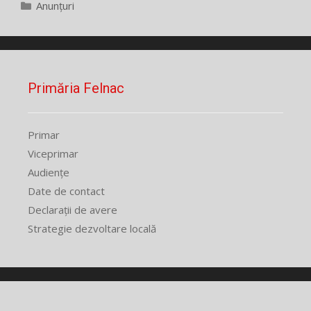
Categorii
Anunțuri
Primăria Felnac
Primar
Viceprimar
Audiențe
Date de contact
Declarații de avere
Strategie dezvoltare locală