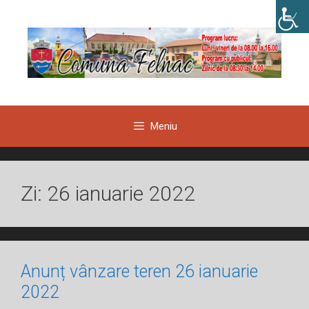
Sari
la
conținut
Meniu
Zi:
26 ianuarie 2022
Anunț vânzare teren 26 ianuarie
2022