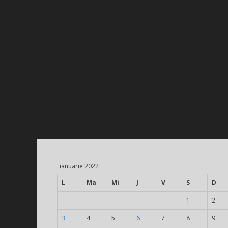
ianuarie 2022
L
Ma
Mi
J
V
S
D
1
2
3
4
5
6
7
8
9