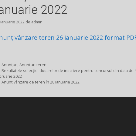
ianuarie 2022
 ianuarie 2022
de
admin
nunț vânzare teren 26 ianuarie 2022 format PD
Categorii
Anunțuri
,
Anunțuri teren
Rezultatele selecției dosarelor de înscriere pentru concursul din data de 
bruarie 2022
Anunț vânzare de teren în 28 ianuarie 2022