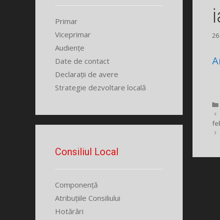
Primar
Viceprimar
26
Audiențe
A
Date de contact
Declarații de avere
Strategie dezvoltare locală
fe
Consiliul Local
Componență
Atribuțiile Consiliului
Hotărâri