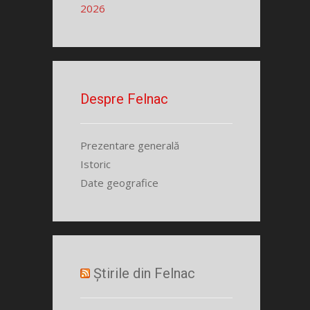
2026
Despre Felnac
Prezentare generală
Istoric
Date geografice
Știrile din Felnac