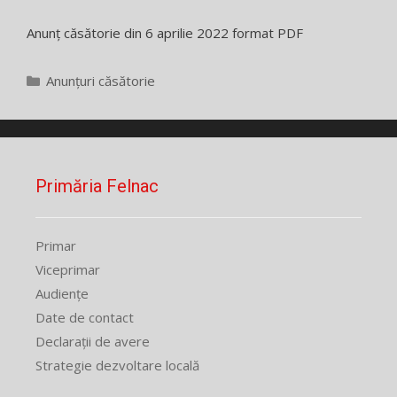
Anunț căsătorie din 6 aprilie 2022 format PDF
Categorii
Anunțuri căsătorie
Primăria Felnac
Primar
Viceprimar
Audiențe
Date de contact
Declarații de avere
Strategie dezvoltare locală