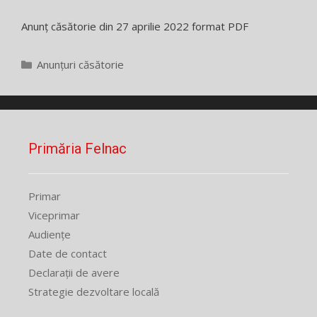
Anunț căsătorie din 27 aprilie 2022 format PDF
Categorii
Anunțuri căsătorie
Primăria Felnac
Primar
Viceprimar
Audiențe
Date de contact
Declarații de avere
Strategie dezvoltare locală