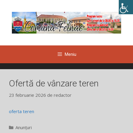
Sari
la
conținut
Meniu
Ofertă de vânzare teren
23 februarie 2026
de
redactor
oferta teren
Categorii
Anunțuri