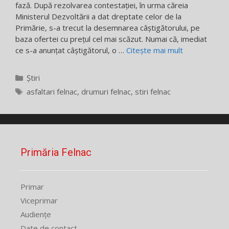
fază. După rezolvarea contestației, în urma căreia
Ministerul Dezvoltării a dat dreptate celor de la
Primărie, s-a trecut la desemnarea câștigătorului, pe
baza ofertei cu prețul cel mai scăzut. Numai că, imediat
ce s-a anunțat câștigătorul, o …
Citește mai mult
Categorii
Știri
Etichete
asfaltari felnac
,
drumuri felnac
,
stiri felnac
Primăria Felnac
Primar
Viceprimar
Audiențe
Date de contact