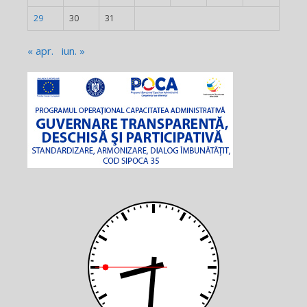
29
30
31
« apr.
iun. »