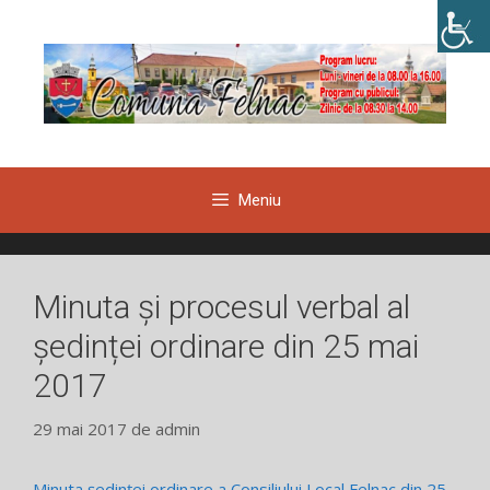
Sari
la
conținut
Meniu
Minuta și procesul verbal al
ședinței ordinare din 25 mai
2017
29 mai 2017
de
admin
Minuta ședinței ordinare a Consiliului Local Felnac din 25