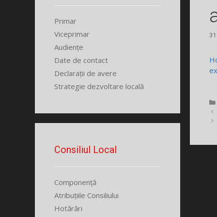
Primar
Viceprimar
31
Audiențe
Ho
Date de contact
ex
Declarații de avere
Strategie dezvoltare locală
Consiliul Local
Componență
Atribuțiile Consiliului
Hotărâri