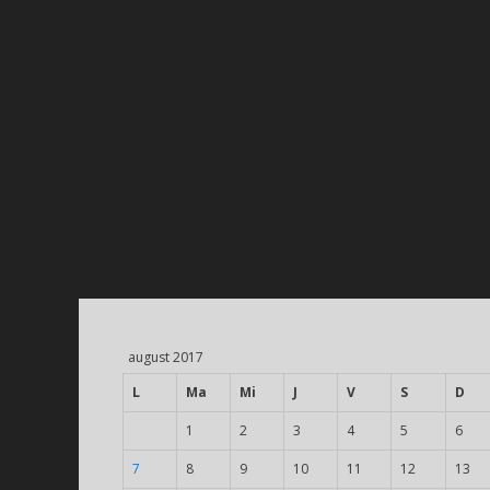
august 2017
L
Ma
Mi
J
V
S
D
1
2
3
4
5
6
7
8
9
10
11
12
13