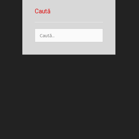
Caută
Caută
după: