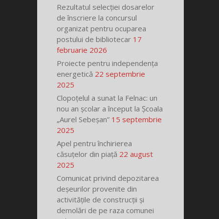
Rezultatul selecției dosarelor
de înscriere la concursul
organizat pentru ocuparea
postului de bibliotecar
17
februarie 2026
Proiecte pentru independența
energetică
22 septembrie
2025
Clopoțelul a sunat la Felnac: un
nou an școlar a început la Școala
„Aurel Sebeșan”
15 septembrie
2025
Apel pentru închirierea
căsuțelor din piață
22 august
2025
Comunicat privind depozitarea
deșeurilor provenite din
activitățile de construcții și
demolări de pe raza comunei