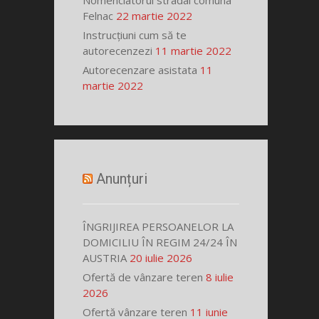
Nomenclatorul stradal comuna
Felnac
22 martie 2022
Instrucțiuni cum să te
autorecenzezi
11 martie 2022
Autorecenzare asistata
11
martie 2022
Anunțuri
ÎNGRIJIREA PERSOANELOR LA
DOMICILIU ÎN REGIM 24/24 ÎN
AUSTRIA
20 iulie 2026
Ofertă de vânzare teren
8 iulie
2026
Ofertă vânzare teren
11 iunie