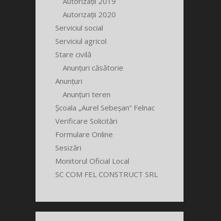
Autorizații 2019
Autorizații 2020
Serviciul social
Serviciul agricol
Stare civilă
Anunțuri căsătorie
Anunțuri
Anunțuri teren
Școala „Aurel Sebeșan” Felnac
Verificare Solicitări
Formulare Online
Sesizări
Monitorul Oficial Local
SC COM FEL CONSTRUCT SRL