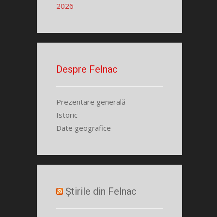
2026
Despre Felnac
Prezentare generală
Istoric
Date geografice
Știrile din Felnac