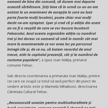
oamenii de bine din comună, să ducem mai departe
această sărbătoare. Ştiţi bine că în urmă cu un an am
asistat la un eveniment de excepţie la care au luat
parte foarte mulţi localnici, poate chiar mai mulți
decât ne-am așteptat. Sper şi cred că şi ediţia din acest
an va fi o reuşită de care se vor bucura locuitorii
Felnacului. Anul acesta organizăm ediţia cu numărul
trei şi îmi doresc ca oamenii să vină în număr cât mai
mare la evenimentele ce vor avea loc pe parcursul
întregii zile și, de ce nu, să batem recordul de anul
trecut, atât la capitolul prezență, cât și la numărul de
costume populare”,
a spus Ioan Maliţa, primarul
comunei Felnac.
Sub directa coordonarea a primarului Ioan Malița, printre
cei care se ocupă ca totul să iasă perfect din punct de
vedere artistic este și Marinela Mihailovici, directoarea
Căminului Cultural Felnac.
„Recunoscută unanim pentru multiculturalitate şi
bună-convieţuire, comuna noastră îi cheamă pe toţi,