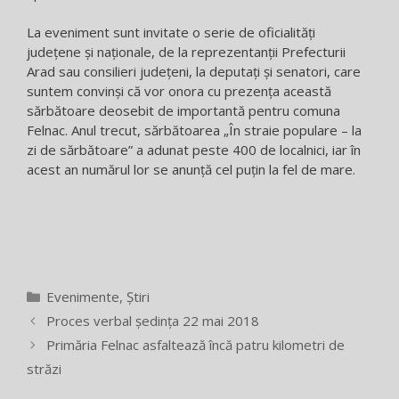
La eveniment sunt invitate o serie de oficialități
județene și naționale, de la reprezentanții Prefecturii
Arad sau consilieri județeni, la deputați și senatori, care
suntem convinși că vor onora cu prezența această
sărbătoare deosebit de importantă pentru comuna
Felnac. Anul trecut, sărbătoarea „În straie populare – la
zi de sărbătoare” a adunat peste 400 de localnici, iar în
acest an numărul lor se anunță cel puțin la fel de mare.
Categorii
Evenimente
,
Știri
Proces verbal ședința 22 mai 2018
Primăria Felnac asfaltează încă patru kilometri de
străzi