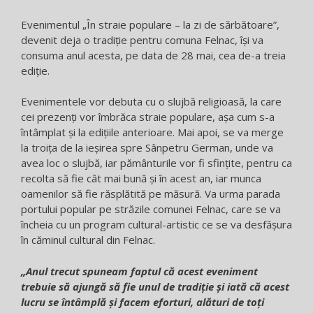
Evenimentul „În straie populare – la zi de sărbătoare”,
devenit deja o tradiție pentru comuna Felnac, îşi va
consuma anul acesta, pe data de 28 mai, cea de-a treia
ediţie.
Evenimentele vor debuta cu o slujbă religioasă, la care
cei prezenţi vor îmbrăca straie populare, așa cum s-a
întâmplat și la edițiile anterioare. Mai apoi, se va merge
la troița de la ieșirea spre Sânpetru German, unde va
avea loc o slujbă, iar pământurile vor fi sfinţite, pentru ca
recolta să fie cât mai bună și în acest an, iar munca
oamenilor să fie răsplătită pe măsură. Va urma parada
portului popular pe străzile comunei Felnac, care se va
încheia cu un program cultural-artistic ce se va desfăşura
în căminul cultural din Felnac.
„Anul trecut spuneam faptul că acest eveniment
trebuie să ajungă să fie unul de tradiţie și iată că acest
lucru se întâmplă și facem eforturi, alături de toți