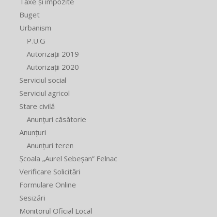
Taxe și impozite
Buget
Urbanism
P.U.G
Autorizații 2019
Autorizații 2020
Serviciul social
Serviciul agricol
Stare civilă
Anunțuri căsătorie
Anunțuri
Anunțuri teren
Școala „Aurel Sebeșan” Felnac
Verificare Solicitări
Formulare Online
Sesizări
Monitorul Oficial Local