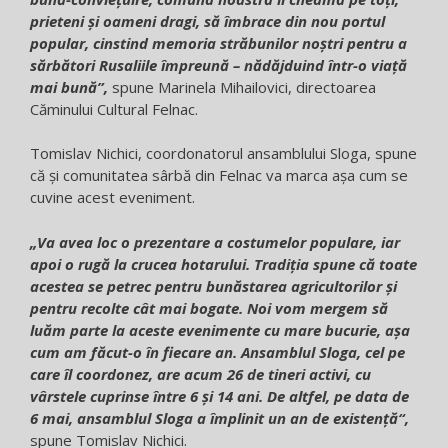
prieteni și oameni dragi, să îmbrace din nou portul
popular, cinstind memoria străbunilor noștri pentru a
sărbători Rusaliile împreună – nădăjduind într-o viaţă
mai bună”,
spune Marinela Mihailovici, directoarea
Căminului Cultural Felnac.
Tomislav Nichici, coordonatorul ansamblului Sloga, spune
că şi comunitatea sârbă din Felnac va marca așa cum se
cuvine acest eveniment.
„Va avea loc o prezentare a costumelor populare, iar
apoi o rugă la crucea hotarului. Tradiţia spune că toate
acestea se petrec pentru bunăstarea agricultorilor și
pentru recolte cât mai bogate. Noi vom mergem să
luăm parte la aceste evenimente cu mare bucurie, așa
cum am făcut-o în fiecare an. Ansamblul Sloga, cel pe
care îl coordonez, are acum 26 de tineri activi, cu
vârstele cuprinse între 6 şi 14 ani. De altfel, pe data de
6 mai, ansamblul Sloga a împlinit un an de existenţă“,
spune Tomislav Nichici.