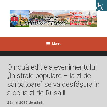
Sari
la
conținut
Meniu
O nouă ediţie a evenimentului
„În straie populare – la zi de
sărbătoare” se va desfăşura în
a doua zi de Rusalii
28 mai 2018
de
admin