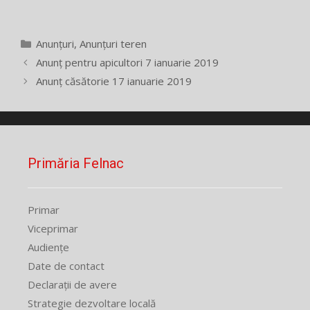
Categorii
Anunțuri
,
Anunțuri teren
Anunț pentru apicultori 7 ianuarie 2019
Anunț căsătorie 17 ianuarie 2019
Primăria Felnac
Primar
Viceprimar
Audiențe
Date de contact
Declarații de avere
Strategie dezvoltare locală