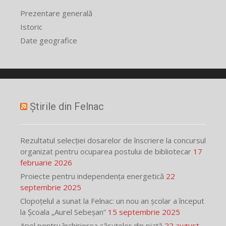
Prezentare generală
Istoric
Date geografice
Știrile din Felnac
Rezultatul selecției dosarelor de înscriere la concursul
organizat pentru ocuparea postului de bibliotecar
17
februarie 2026
Proiecte pentru independența energetică
22
septembrie 2025
Clopoțelul a sunat la Felnac: un nou an școlar a început
la Școala „Aurel Sebeșan”
15 septembrie 2025
Apel pentru închirierea căsuțelor din piață
22 august