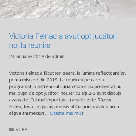
Victoria Felnac a avut opt jucători
noi la reunire
23 ianuarie 2019
de
admin
Victoria Felnac a făcut ieri seară, la lumina reflectoarelor,
prima mişcare din 2019. La reunirea pe care a
programat-o antrenorul Lucian Ciba s-au prezentat nu
mai puţin de opt jucători noi, iar cu alţi 2-3 sunt discuţii
avansate. Cel mai important transfer este Răzvan
Fritea, fostul mijlocaş ofensiv al Curticiului având acum
câţiva ani meciuri …
Citește mai mult
Categorii
VI-FE