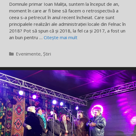
Domnule primar Ioan Malița, suntem la început de an,
moment în care ar fi bine să facem o retrospectivă a
ceea s-a petrecut în anul recent încheiat. Care sunt
principalele realizări ale administrației locale din Felnac în
2018? Pot să spun că și 2018, la fel ca și 2017, a fost un
an bun pentru …
Citește mai mult
Categorii
Evenimente
,
Știri