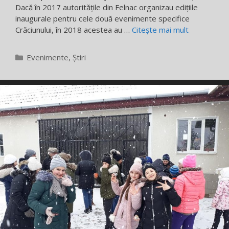
Dacă în 2017 autorităţile din Felnac organizau ediţiile
inaugurale pentru cele două evenimente specifice
Crăciunului, în 2018 acestea au …
Citește mai mult
Categorii
Evenimente
,
Știri