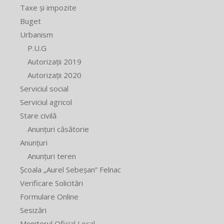
Taxe și impozite
Buget
Urbanism
P.U.G
Autorizații 2019
Autorizații 2020
Serviciul social
Serviciul agricol
Stare civilă
Anunțuri căsătorie
Anunțuri
Anunțuri teren
Școala „Aurel Sebeșan” Felnac
Verificare Solicitări
Formulare Online
Sesizări
Monitorul Oficial Local