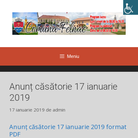
Sari
la
conținut
Meniu
Anunț căsătorie 17 ianuarie
2019
17 ianuarie 2019
de
admin
Anunț căsătorie 17 ianuarie 2019 format
PDF