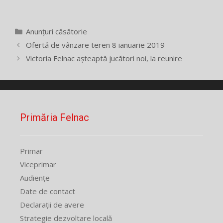
Categorii
Anunțuri căsătorie
Ofertă de vânzare teren 8 ianuarie 2019
Victoria Felnac aşteaptă jucători noi, la reunire
Primăria Felnac
Primar
Viceprimar
Audiențe
Date de contact
Declarații de avere
Strategie dezvoltare locală